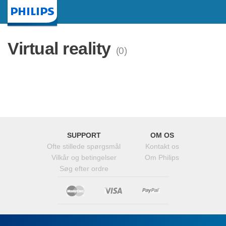
Startside
Virtual reality
(0)
SUPPORT
OM OS
Ofte stillede spørgsmål
Kontakt os
Vilkår og betingelser
Om Philips
Søg efter ordre