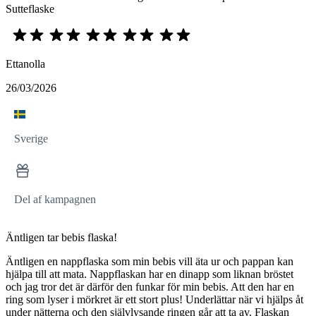
Sutteflaske
Ettanolla
26/03/2026
Sverige
Del af kampagnen
Äntligen tar bebis flaska!
Äntligen en nappflaska som min bebis vill äta ur och pappan kan
hjälpa till att mata. Nappflaskan har en dinapp som liknan bröstet
och jag tror det är därför den funkar för min bebis. Att den har en
ring som lyser i mörkret är ett stort plus! Underlättar när vi hjälps åt
under nätterna och den självlysande ringen går att ta av. Flaskan