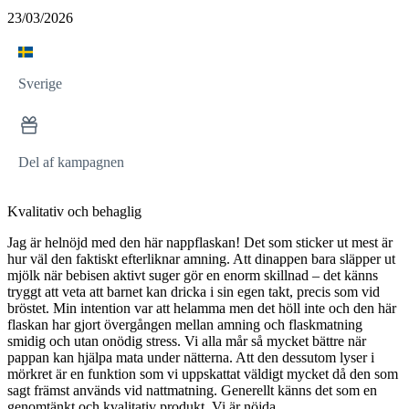
23/03/2026
Sverige
Del af kampagnen
Kvalitativ och behaglig
Jag är helnöjd med den här nappflaskan! Det som sticker ut mest är
hur väl den faktiskt efterliknar amning. Att dinappen bara släpper ut
mjölk när bebisen aktivt suger gör en enorm skillnad – det känns
tryggt att veta att barnet kan dricka i sin egen takt, precis som vid
bröstet. Min intention var att helamma men det höll inte och den här
flaskan har gjort övergången mellan amning och flaskmatning
smidig och utan onödig stress. Vi alla mår så mycket bättre när
pappan kan hjälpa mata under nätterna. Att den dessutom lyser i
mörkret är en funktion som vi uppskattat väldigt mycket då den som
sagt främst används vid nattmatning. Generellt känns det som en
genomtänkt och kvalitativ produkt. Vi är nöjda.