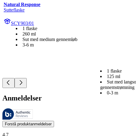
Natural Response
Sutteflaske
SCY903/01
1 flaske
260 ml
Sut med medium gennemløb
3-6 m
1 flaske
125 ml
Sut med langs
gennemstrømning
0-3 m
Anmeldelser
Disse anmeldelser administreres af Bazaarvoice og er i overensstemme
Kundernes meninger i form af produkt- og stjernevurderinger er nyttige
Forstå produktanmeldelser
4.7