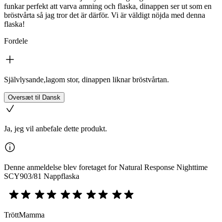
funkar perfekt att varva amning och flaska, dinappen ser ut som en
bröstvårta så jag tror det är därför. Vi är väldigt nöjda med denna
flaska!
Fordele
Självlysande,lagom stor, dinappen liknar bröstvårtan.
Oversæt til Dansk
Ja, jeg vil anbefale dette produkt.
Denne anmeldelse blev foretaget for Natural Response Nighttime
SCY903/81 Nappflaska
TröttMamma